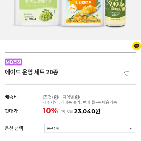
에이드 운영 세트 20종
♡
배송비
(조건)
지역별
제주지역 : 직배송 불가, 택배 월~목 배송가능
10
%
원
판매가
23,040
25,600
옵션 선택