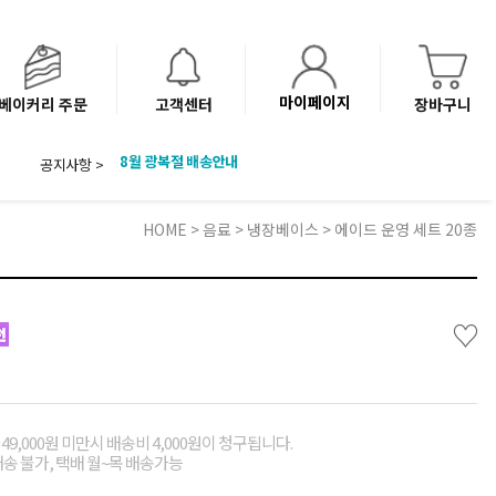
마이페이지
베이커리 주문
고객센터
장바구니
공지사항 >
8월 광복절 배송안내
'NEW 바이브믹스 or 바리스타시럽 1종' 체험단 발표
베이커리(냉동직배송) 센터 이전에 따른 배송 일정 안내
HOME
>
음료
>
냉장베이스
> 에이드 운영 세트 20종
♡
49,000원 미만시 배송비 4,000원이 청구됩니다.
배송 불가, 택배 월~목 배송가능