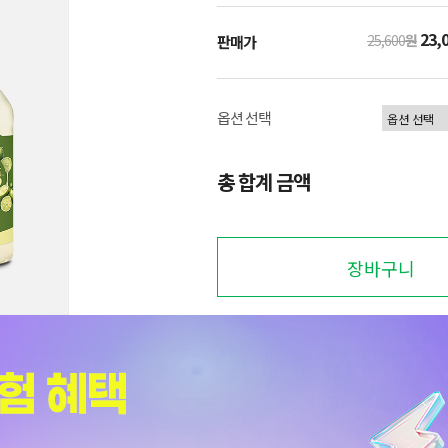
23,
25,600
원
판매가
옵션 선택
총 합계 금액
장바구니