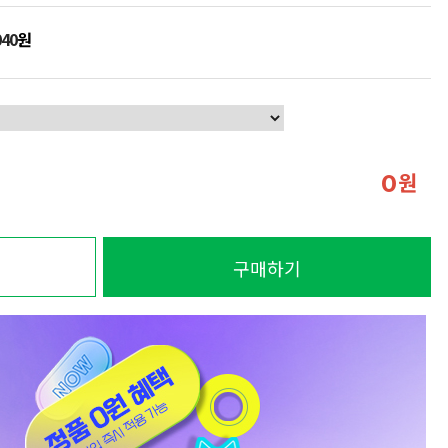
040
원
원
0
구매하기