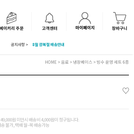
마이페이지
베이커리 주문
고객센터
장바구니
공지사항 >
8월 광복절 배송안내
'NEW 바이브믹스 or 바리스타시럽 1종' 체험단 발표
베이커리(냉동직배송) 센터 이전에 따른 배송 일정 안내
HOME
>
음료
>
냉장베이스
> 빙수 운영 세트 6종
♡
49,000원 미만시 배송비 4,000원이 청구됩니다.
배송 불가, 택배 월~목 배송가능