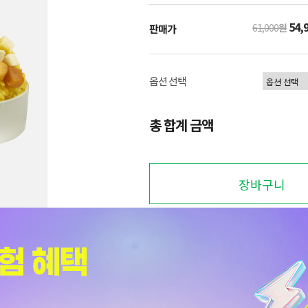
54,
61,000
원
판매가
옵션 선택
총 합계 금액
장바구니