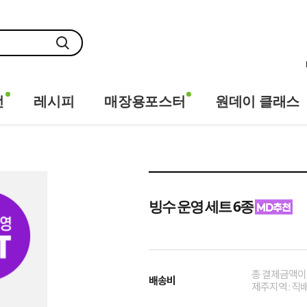
전
레시피
매장용포스터
원데이 클래스
빙수 운영 세트 6종
총 결제금액이 
배송비
제주지역 : 직