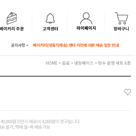
마이페이지
베이커리 주문
고객센터
장바구니
공지사항 >
8월 광복절 배송안내
'NEW 바이브믹스 or 바리스타시럽 1종' 체험단 발표
베이커리(냉동직배송) 센터 이전에 따른 배송 일정 안내
HOME
>
음료
>
냉장베이스
> 빙수 운영 세트 6종
♡
49,000원 미만시 배송비 4,000원이 청구됩니다.
배송 불가, 택배 월~목 배송가능