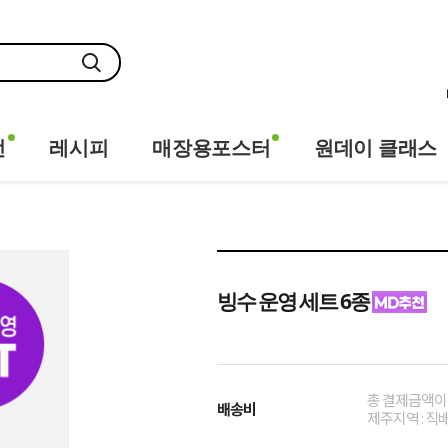
전
레시피
매장용포스터
원데이 클래스
빙수 운영 세트 6종
총 결제금액이 
배송비
제주지역 : 직