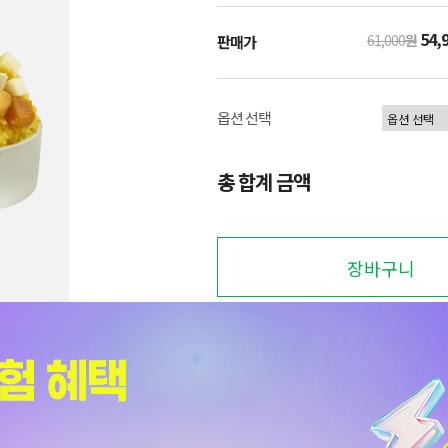
54,
61,000
원
판매가
옵션 선택
총 합계 금액
장바구니