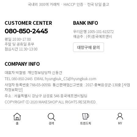
국내외 300여 거래처 · HACCP 인증 · 전국 당일 출고
CUSTOMER CENTER
BANK INFO
080-850-2445
우리은행 1005-101-615272
예금주 : (주)흥국에프엔비
평일 10:00~17:00
주말 및 공휴일 휴무
대량구매 문의
점심시간 11:30~13:00
COMPANY INFO
대표자:박철범 개인정보담당자:신동건
TEL:080-850-2445 EMAIL:hyungkuk_CS@hyungkuk.com
사업자 등록번호:766-85-00558 통신판매업신고번호 : 2017-충북음성군-130호
[사업
자정보확인]
주소 : 서울특별시 강남구 삼성로 546 흥국에프엔비빌딩
COPYRIGHT ⓒ 2020 MAKESHOP ALL RIGHTS RESERVED.
홈
검색
트렌드픽
MY