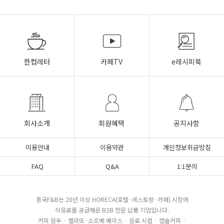
한컵레터
카페TV
e레시피북
회사소개
회원혜택
공지사항
이용안내
이용약관
개인정보취급방침
FAQ
Q&A
1:1문의
흥국F&B는 20년 이상 HORECA(호텔·레스토랑·카페) 시장에
식음료를 공급해온 B2B 전문 납품 기업입니다.
커피 원두 · 젤라또·소르베 베이스 · 음료 시럽 · 캡슐커피 ·