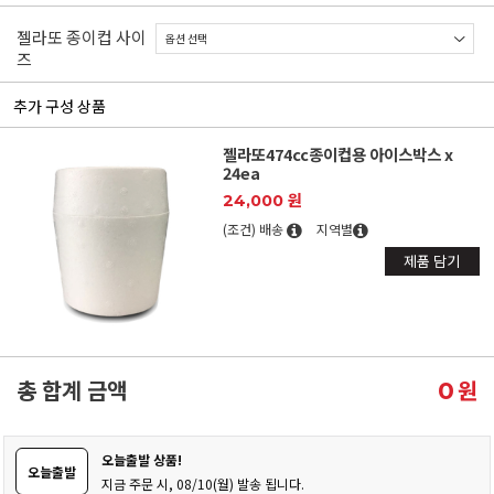
젤라또 종이컵 사이
즈
추가 구성 상품
젤라또474cc종이컵용 아이스박스 x
24ea
24,000 원
(조건) 배송
지역별
제품 담기
총 합계 금액
원
0
오늘출발 상품!
오늘출발
지금 주문 시, 08/10(월) 발송 됩니다.