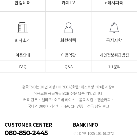
한컵레터
카페TV
e레시피북
회사소개
회원혜택
공지사항
이용안내
이용약관
개인정보취급방침
FAQ
Q&A
1:1문의
흥국F&B는 20년 이상 HORECA(호텔·레스토랑·카페) 시장에
식음료를 공급해온 B2B 전문 납품 기업입니다.
커피 원두 · 젤라또·소르베 베이스 · 음료 시럽 · 캡슐커피 ·
국내외 300여 거래처 · HACCP 인증 · 전국 당일 출고
CUSTOMER CENTER
BANK INFO
080-850-2445
우리은행 1005-101-615272