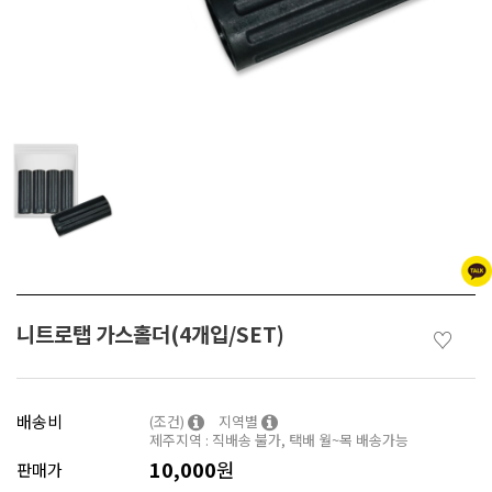
니트로탭 가스홀더(4개입/SET)
♡
배송비
(조건)
지역별
제주지역 : 직배송 불가, 택배 월~목 배송가능
10,000
원
판매가