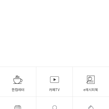
한컵레터
카페TV
e레시피북