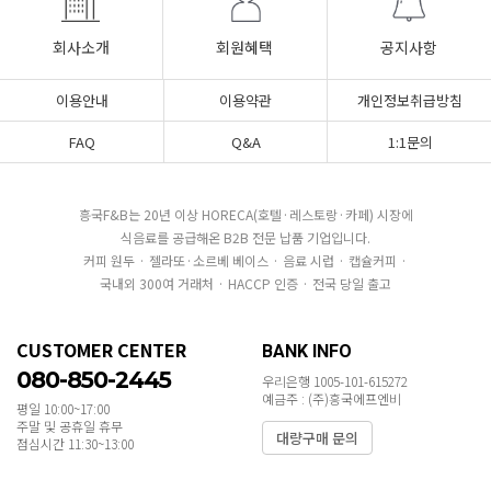
회사소개
회원혜택
공지사항
이용안내
이용약관
개인정보취급방침
FAQ
Q&A
1:1문의
흥국F&B는 20년 이상 HORECA(호텔·레스토랑·카페) 시장에
식음료를 공급해온 B2B 전문 납품 기업입니다.
커피 원두 · 젤라또·소르베 베이스 · 음료 시럽 · 캡슐커피 ·
국내외 300여 거래처 · HACCP 인증 · 전국 당일 출고
CUSTOMER CENTER
BANK INFO
080-850-2445
우리은행 1005-101-615272
예금주 : (주)흥국에프엔비
평일 10:00~17:00
주말 및 공휴일 휴무
대량구매 문의
점심시간 11:30~13:00