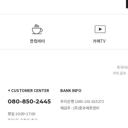
한컵레터
카페TV
흥국F&
커피 원두 
+ CUSTOMER CENTER
BANK INFO
080-850-2445
우리은행 1005-101-615272
예금주 : (주)흥국에프엔비
평일 10:00~17:00
주말 및 공휴일 휴무
카톡 문의
1:1 문의하기
대량구매 문
점심시간 11:30~13:00