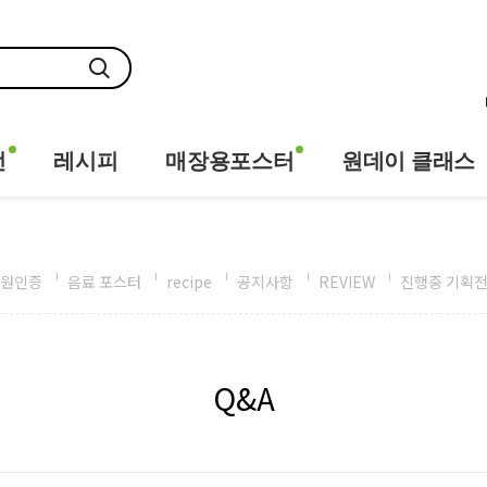
전
레시피
매장용포스터
원데이 클래스
원인증
음료 포스터
recipe
공지사항
REVIEW
진행중 기획
Q&A