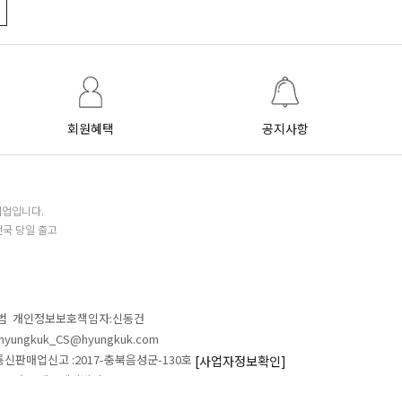
회원혜택
공지사항
기업입니다.
전국 당일 출고
철범 개인정보보호책임자:신동건
L:hyungkuk_CS@hyungkuk.com
 통신판매업신고 :2017-충북음성군-130호
[사업자정보확인]
 546 흥국에프엔비빌딩
ALL RIGHTS RESERVED.