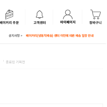
마이페이지
베이커리 주문
고객센터
장바구니
8월 광복절 배송안내
공지사항 >
'NEW 바이브믹스 or 바리스타시럽 1종' 체험단 발표
베이커리(냉동직배송) 센터 이전에 따른 배송 일정 안내
전
종료된 기획전