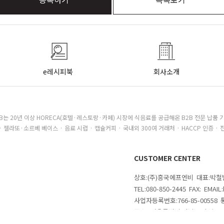
e레시피북
회사소개
B는 20년 이상 HORECA(호텔·레스토랑·카페) 시장에 식음료를 공급해온 B2B 전문 납품 
· 젤라또·소르베 베이스 · 음료 시럽 · 캡슐커피 · 국내외 300여 거래처 · HACCP 인증 · 
CUSTOMER CENTER
상호:(주)흥국에프엔비 대표:박
TEL:080-850-2445 FAX: EMAI
사업자등록번호:766-85-00558
주소 : 서울특별시 강남구 삼성로
의
COPYRIGHTⓒ 2020 MAKESHOP 