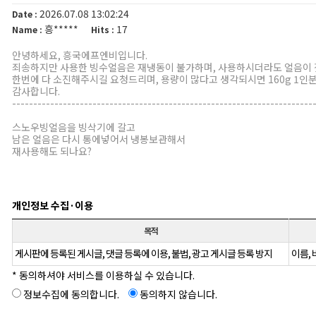
2026.07.08 13:02:24
Date :
흥*****
17
Name :
Hits :
안녕하세요, 흥국에프엔비입니다.
죄송하지만 사용한 빙수얼음은 재냉동이 불가하며, 사용하시더라도 얼음이
한번에 다 소진해주시길 요청드리며, 용량이 많다고 생각되시면 160g 1인
감사합니다.
-----------------------------------------------------------------------
스노우빙얼음을 빙삭기에 갈고
남은 얼음은 다시 통에넣어서 냉봉보관해서
재사용해도 되나요?
개인정보 수집·이용
목적
게시판에 등록된 게시글, 댓글 등록에 이용, 불법, 광고 게시글 등록 방지
이름, 
* 동의하셔야 서비스를 이용하실 수 있습니다.
정보수집에 동의합니다.
동의하지 않습니다.