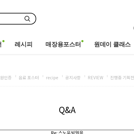
전
레시피
매장용포스터
원데이 클래스
원인증
음료 포스터
recipe
공지사항
REVIEW
진행중 기획
Q&A
Re: 스노우빙얼음