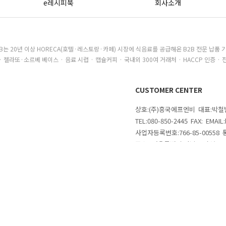
e레시피북
회사소개
B는 20년 이상 HORECA(호텔·레스토랑·카페) 시장에 식음료를 공급해온 B2B 전문 납품 
· 젤라또·소르베 베이스 · 음료 시럽 · 캡슐커피 · 국내외 300여 거래처 · HACCP 인증 · 
CUSTOMER CENTER
상호:(주)흥국에프엔비 대표:박
TEL:080-850-2445 FAX: EMAI
사업자등록번호:766-85-00558
주소 : 서울특별시 강남구 삼성로
의
COPYRIGHTⓒ 2020 MAKESHOP 