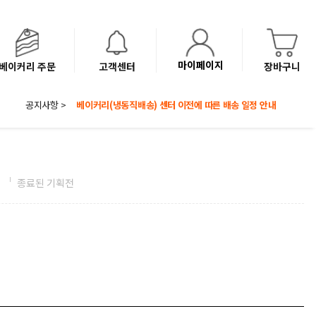
마이페이지
베이커리 주문
고객센터
장바구니
8월 광복절 배송안내
공지사항 >
'NEW 바이브믹스 or 바리스타시럽 1종' 체험단 발표
베이커리(냉동직배송) 센터 이전에 따른 배송 일정 안내
전
종료된 기획전