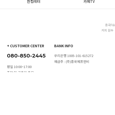
한컵레터
카페TV
흥국F&
커피 원두 
+ CUSTOMER CENTER
BANK INFO
080-850-2445
우리은행 1005-101-615272
예금주 : (주)흥국에프엔비
평일 10:00~17:00
주말 및 공휴일 휴무
카톡 문의
1:1 문의하기
대량구매 문
점심시간 11:30~13:00
이용안내
이용약관
개인정보취급방침
FAQ
Q&A