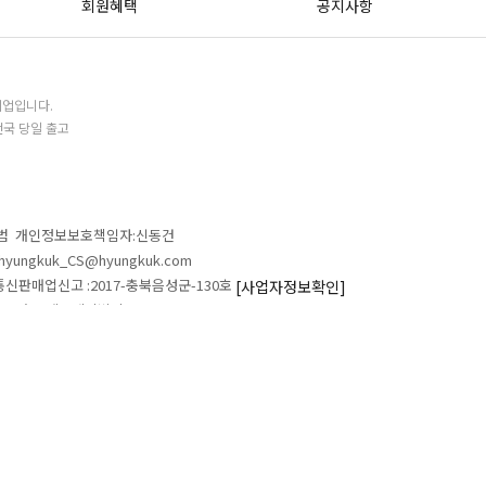
회원혜택
공지사항
기업입니다.
전국 당일 출고
철범 개인정보보호책임자:신동건
L:hyungkuk_CS@hyungkuk.com
 통신판매업신고 :2017-충북음성군-130호
[사업자정보확인]
 546 흥국에프엔비빌딩
ALL RIGHTS RESERVED.