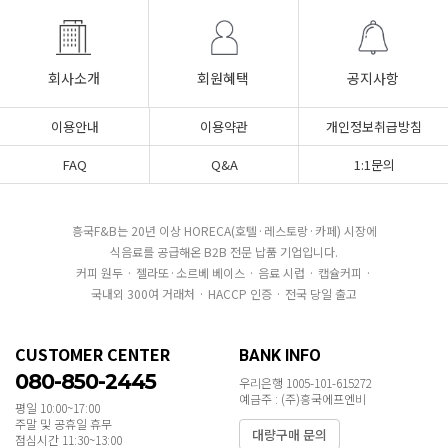
회사소개
회원혜택
공지사항
이용안내
이용약관
개인정보취급방침
FAQ
Q&A
1:1문의
흥국F&B는 20년 이상 HORECA(호텔·레스토랑·카페) 시장에
식음료를 공급해온 B2B 전문 납품 기업입니다.
커피 원두 · 젤라또·소르베 베이스 · 음료 시럽 · 캡슐커피 ·
국내외 300여 거래처 · HACCP 인증 · 전국 당일 출고
CUSTOMER CENTER
BANK INFO
080-850-2445
우리은행 1005-101-615272
예금주 : (주)흥국에프엔비
평일 10:00~17:00
주말 및 공휴일 휴무
대량구매 문의
점심시간 11:30~13:00