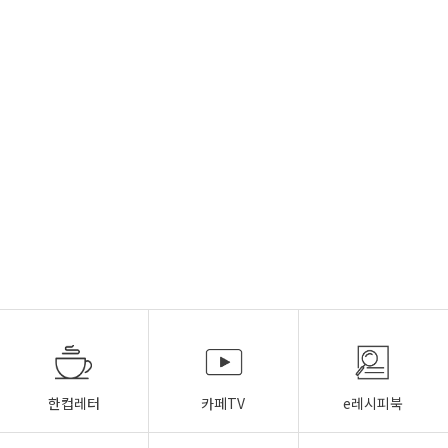
한컵레터
카페TV
e레시피북