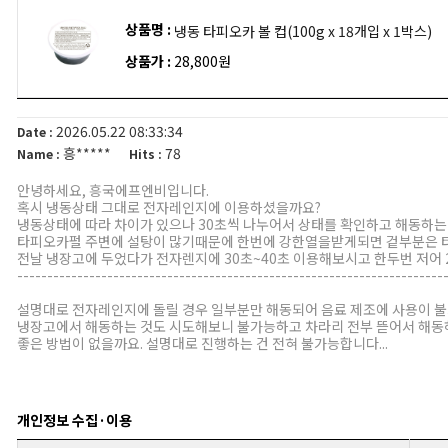
상품명 :
냉동 타피오카 볼 컵(100g x 18개입 x 1박스)
상품가 :
28,800원
2026.05.22 08:33:34
Date :
흥*****
78
Name :
Hits :
안녕하세요, 흥국에프엔비입니다.
혹시 냉동상태 그대로 전자레인지에 이용하셨을까요?
냉동상태에 따라 차이가 있으나 30초씩 나누어서 상태를 확인하고 해동하는
타피오카펄 주변에 설탕이 많기때문에 한번에 강한열을받게되면 겉부분은 
전날 냉장고에 두었다가 전자렌지에 30초~40초 이용해보시고 한두번 저어
-----------------------------------------------------------------------
설명대로 전자레인지에 돌릴 경우 일부분만 해동되어 음료 제조에 사용이 
냉장고에서 해동하는 것도 시도해보니 불가능하고 차라리 전부 뜯어서 해동하
좋은 방법이 없을까요. 설명대로 진행하는 건 전혀 불가능합니다...
개인정보 수집·이용