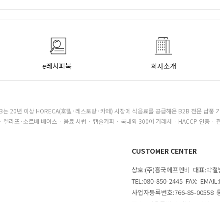
e레시피북
회사소개
B는 20년 이상 HORECA(호텔·레스토랑·카페) 시장에 식음료를 공급해온 B2B 전문 납품 
· 젤라또·소르베 베이스 · 음료 시럽 · 캡슐커피 · 국내외 300여 거래처 · HACCP 인증 · 
CUSTOMER CENTER
상호:(주)흥국에프엔비 대표:박
TEL:080-850-2445 FAX: EMAI
사업자등록번호:766-85-00558
주소 : 서울특별시 강남구 삼성로
의
COPYRIGHTⓒ 2020 MAKESHOP 