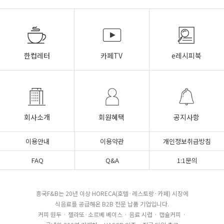
한컵레터
카페TV
e레시피북
회사소개
회원혜택
공지사항
이용안내
이용약관
개인정보취급방침
FAQ
Q&A
1:1문의
흥국F&B는 20년 이상 HORECA(호텔·레스토랑·카페) 시장에
식음료를 공급해온 B2B 전문 납품 기업입니다.
커피 원두 · 젤라또·소르베 베이스 · 음료 시럽 · 캡슐커피 ·