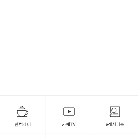
한컵레터
카페TV
e레시피북