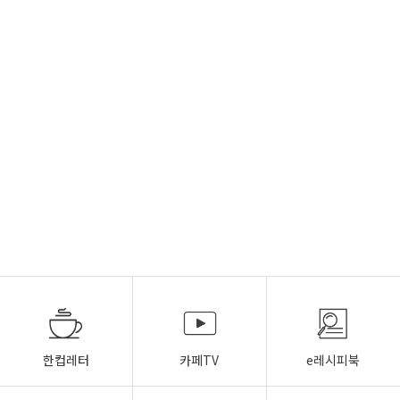
한컵레터
카페TV
e레시피북