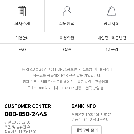
회사소개
회원혜택
공지사항
이용안내
이용약관
개인정보취급방침
FAQ
Q&A
1:1문의
흥국F&B는 20년 이상 HORECA(호텔·레스토랑·카페) 시장에
식음료를 공급해온 B2B 전문 납품 기업입니다.
커피 원두 · 젤라또·소르베 베이스 · 음료 시럽 · 캡슐커피 ·
국내외 300여 거래처 · HACCP 인증 · 전국 당일 출고
CUSTOMER CENTER
BANK INFO
080-850-2445
우리은행 1005-101-615272
예금주 : (주)흥국에프엔비
평일 10:00~17:00
주말 및 공휴일 휴무
대량구매 문의
점심시간 11:30~13:00