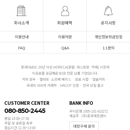
회사소개
회원혜택
공지사항
이용안내
이용약관
개인정보취급방침
FAQ
Q&A
1:1문의
흥국F&B는 20년 이상 HORECA(호텔·레스토랑·카페) 시장에
식음료를 공급해온 B2B 전문 납품 기업입니다.
커피 원두 · 젤라또·소르베 베이스 · 음료 시럽 · 캡슐커피 ·
국내외 300여 거래처 · HACCP 인증 · 전국 당일 출고
CUSTOMER CENTER
BANK INFO
080-850-2445
우리은행 1005-101-615272
예금주 : (주)흥국에프엔비
평일 10:00~17:00
주말 및 공휴일 휴무
대량구매 문의
점심시간 11:30~13:00