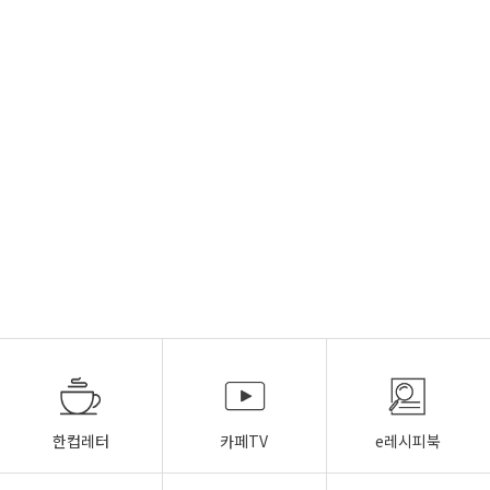
한컵레터
카페TV
e레시피북