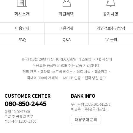
회사소개
회원혜택
공지사항
이용안내
이용약관
개인정보취급방침
FAQ
Q&A
1:1문의
흥국F&B는 20년 이상 HORECA(호텔·레스토랑·카페) 시장에
식음료를 공급해온 B2B 전문 납품 기업입니다.
커피 원두 · 젤라또·소르베 베이스 · 음료 시럽 · 캡슐커피 ·
국내외 300여 거래처 · HACCP 인증 · 전국 당일 출고
CUSTOMER CENTER
BANK INFO
080-850-2445
우리은행 1005-101-615272
예금주 : (주)흥국에프엔비
평일 10:00~17:00
주말 및 공휴일 휴무
대량구매 문의
점심시간 11:30~13:00