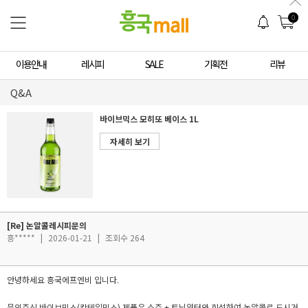
0
이용안내
레시피
SALE
기획전
리뷰
Q&A
바이브믹스 모히또 베이스 1L
자세히 보기
[Re] 논알콜레시피문의
흥*****
|
2026-01-21
|
조회수 264
안녕하세요 흥국에프엔비 입니다.
문의주신 바이브믹스(칵테일믹스) 제품은 소주 + 토닉워터와 희석하여 논알콜로 드시거