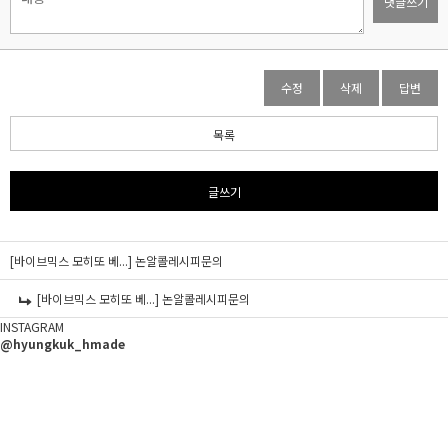
댓글쓰기
수정
삭제
답변
목록
글쓰기
[바이브믹스 모히또 베...]
논알콜레시피문의
[바이브믹스 모히또 베...]
논알콜레시피문의
INSTAGRAM
@hyungkuk_hmade