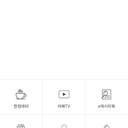
한컵레터
카페TV
e레시피북