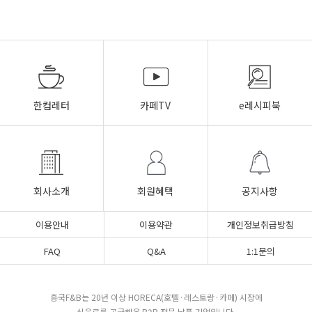
한컵레터
카페TV
e레시피북
회사소개
회원혜택
공지사항
이용안내
이용약관
개인정보취급방침
FAQ
Q&A
1:1문의
흥국F&B는 20년 이상 HORECA(호텔·레스토랑·카페) 시장에
식음료를 공급해온 B2B 전문 납품 기업입니다.