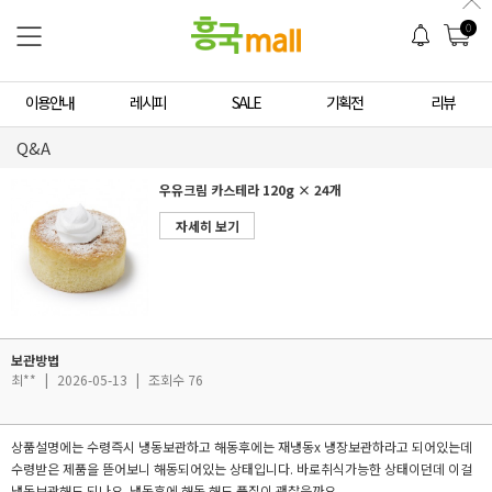
0
이용안내
레시피
SALE
기획전
리뷰
Q&A
우유크림 카스테라 120g × 24개
자세히 보기
보관방법
최**
|
2026-05-13
|
조회수 76
상품설명에는 수령즉시 냉동보관하고 해동후에는 재냉동x 냉장보관하라고 되어있는데
수령받은 제품을 뜯어보니 해동되어있는 상태입니다. 바로취식가능한 상태이던데 이걸
냉동보관해도 되나요. 냉동후에 해동 해도 품질이 괜찮을까요.