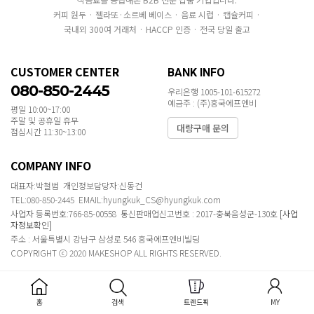
커피 원두 · 젤라또·소르베 베이스 · 음료 시럽 · 캡슐커피 ·
국내외 300여 거래처 · HACCP 인증 · 전국 당일 출고
CUSTOMER CENTER
BANK INFO
080-850-2445
우리은행 1005-101-615272
예금주 : (주)흥국에프엔비
평일 10:00~17:00
주말 및 공휴일 휴무
대량구매 문의
점심시간 11:30~13:00
COMPANY INFO
대표자:박철범 개인정보담당자:신동건
TEL:080-850-2445 EMAIL:hyungkuk_CS@hyungkuk.com
사업자 등록번호:766-85-00558 통신판매업신고번호 : 2017-충북음성군-130호
[사업
자정보확인]
주소 : 서울특별시 강남구 삼성로 546 흥국에프엔비빌딩
COPYRIGHT ⓒ 2020 MAKESHOP ALL RIGHTS RESERVED.
홈
검색
트렌드픽
MY