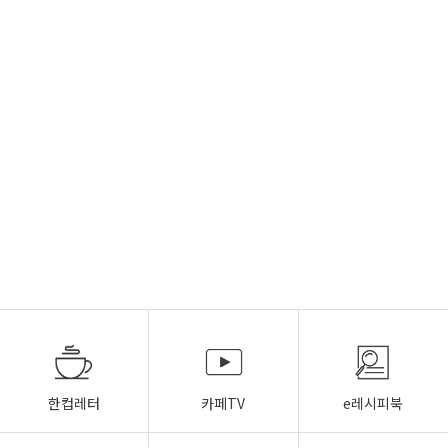
한컵레터
카페TV
e레시피북