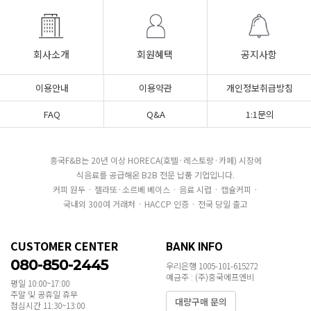
회사소개
회원혜택
공지사항
이용안내
이용약관
개인정보취급방침
FAQ
Q&A
1:1문의
흥국F&B는 20년 이상 HORECA(호텔·레스토랑·카페) 시장에
식음료를 공급해온 B2B 전문 납품 기업입니다.
커피 원두 · 젤라또·소르베 베이스 · 음료 시럽 · 캡슐커피 ·
국내외 300여 거래처 · HACCP 인증 · 전국 당일 출고
CUSTOMER CENTER
BANK INFO
080-850-2445
우리은행 1005-101-615272
예금주 : (주)흥국에프엔비
평일 10:00~17:00
주말 및 공휴일 휴무
대량구매 문의
점심시간 11:30~13:00