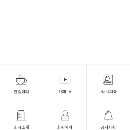
한컵레터
카페TV
e레시피북
회사소개
회원혜택
공지사항