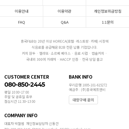
이용안내
이용약관
개인정보취급방침
FAQ
Q&A
1:1문의
흥국F&B는 20년 이상 HORECA(호텔·레스토랑·카페) 시장에
식음료를 공급해온 B2B 전문 납품 기업입니다.
커피 원두 · 젤라또·소르베 베이스 · 음료 시럽 · 캡슐커피 ·
국내외 300여 거래처 · HACCP 인증 · 전국 당일 출고
CUSTOMER CENTER
BANK INFO
080-850-2445
우리은행 1005-101-615272
예금주 : (주)흥국에프엔비
평일 10:00~17:00
주말 및 공휴일 휴무
대량구매 문의
점심시간 11:30~13:00
COMPANY INFO
대표자:박철범 개인정보담당자:신동건