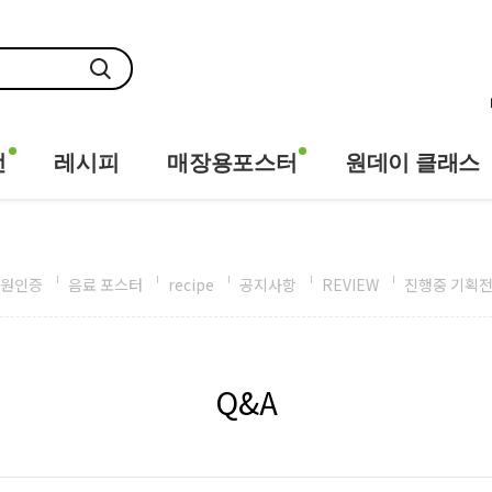
전
레시피
매장용포스터
원데이 클래스
원인증
음료 포스터
recipe
공지사항
REVIEW
진행중 기획
Q&A