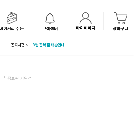
마이페이지
베이커리 주문
고객센터
장바구니
공지사항 >
8월 광복절 배송안내
'NEW 바이브믹스 or 바리스타시럽 1종' 체험단 발표
베이커리(냉동직배송) 센터 이전에 따른 배송 일정 안내
전
종료된 기획전