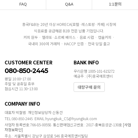
FAQ
Q&A
1:1문의
흥국F&B는 20년 이상 HORECA(호텔·레스토랑·카페) 시장에
식음료를 공급해온 B2B 전문 납품 기업입니다.
커피 원두 · 젤라또·소르베 베이스 · 음료 시럽 · 캡슐커피 ·
국내외 300여 거래처 · HACCP 인증 · 전국 당일 출고
CUSTOMER CENTER
BANK INFO
080-850-2445
우리은행 1005-101-615272
예금주 : (주)흥국에프엔비
평일 10:00~17:00
주말 및 공휴일 휴무
대량구매 문의
점심시간 11:30~13:00
COMPANY INFO
대표자:박철범 개인정보담당자:신동건
TEL:080-850-2445 EMAIL:hyungkuk_CS@hyungkuk.com
사업자 등록번호:766-85-00558 통신판매업신고번호 : 2017-충북음성군-130호
[사업
자정보확인]
주소 : 서울특별시 강남구 삼성로 546 흥국에프엔비빌딩