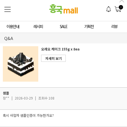
0
이용안내
레시피
SALE
기획전
리뷰
Q&A
오레오 케이크 155g x 8ea
자세히 보기
샘플
장**
|
2026-03-29
|
조회수 108
혹시 사업자 샘플인증이 가능한가요?