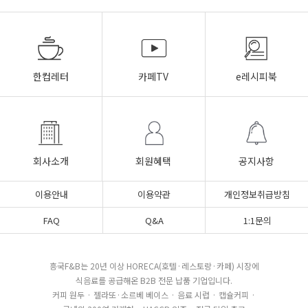
한컵레터
카페TV
e레시피북
회사소개
회원혜택
공지사항
이용안내
이용약관
개인정보취급방침
FAQ
Q&A
1:1문의
흥국F&B는 20년 이상 HORECA(호텔·레스토랑·카페) 시장에
식음료를 공급해온 B2B 전문 납품 기업입니다.
커피 원두 · 젤라또·소르베 베이스 · 음료 시럽 · 캡슐커피 ·