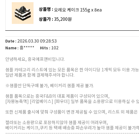
상품명 :
오레오 케이크 155g x 8ea
상품가 :
35,200원
2026.03.30 09:28:53
Date :
흥*****
102
Name :
Hits :
안녕하세요, 흥국에프앤비입니다.
샘플 카테고리 리스트에 있는 모든 품목은 한 아이디당 1개씩 모두 이용 가능
일반 제품과 함께 결제해주셔야 합니다.
※샘플만 단독구매 불가, 베이커리 샘플 제공 불가.
샘플 품목으로는 흥국F&B의 대표 제품이 구성되어 있으며,
[자몽농축액] [리얼베이스] [파우더] 일부 품목을 소용량으로 이용하실 수 
또한 신제품 출시에 맞춰 구성품이 변경 제공될 수 있으며, 리스트 외 제
젤라또는 소용량으로 포장하지않아 샘플 제공이 어려우며,
베이커리는 케이크,쿠키 등 택배 배송중 파손우려가 높아 샘플 제공이 불가
-----------------------------------------------------------------------