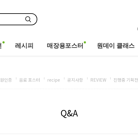
전
레시피
매장용포스터
원데이 클래스
원인증
음료 포스터
recipe
공지사항
REVIEW
진행중 기획
Q&A