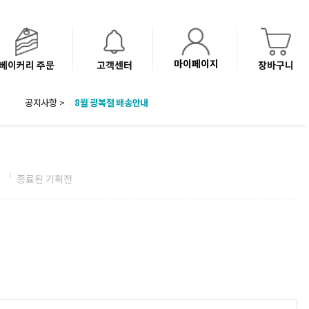
마이페이지
베이커리 주문
고객센터
장바구니
공지사항 >
8월 광복절 배송안내
'NEW 바이브믹스 or 바리스타시럽 1종' 체험단 발표
베이커리(냉동직배송) 센터 이전에 따른 배송 일정 안내
전
종료된 기획전