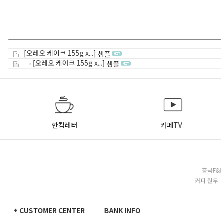
[오레오 케이크 155g x...]
샘플
[오레오 케이크 155g x...]
샘플
한컵레터
카페TV
흥국F&
커피 원두 
+ CUSTOMER CENTER
BANK INFO