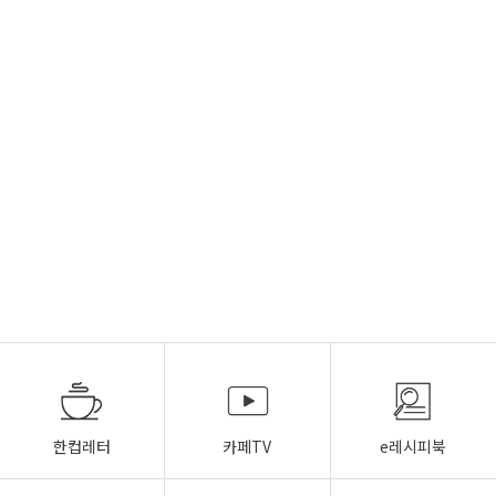
한컵레터
카페TV
e레시피북