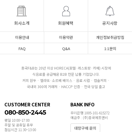
회사소개
회원혜택
공지사항
이용안내
이용약관
개인정보취급방침
FAQ
Q&A
1:1문의
흥국F&B는 20년 이상 HORECA(호텔·레스토랑·카페) 시장에
식음료를 공급해온 B2B 전문 납품 기업입니다.
커피 원두 · 젤라또·소르베 베이스 · 음료 시럽 · 캡슐커피 ·
국내외 300여 거래처 · HACCP 인증 · 전국 당일 출고
CUSTOMER CENTER
BANK INFO
080-850-2445
우리은행 1005-101-615272
예금주 : (주)흥국에프엔비
평일 10:00~17:00
주말 및 공휴일 휴무
대량구매 문의
점심시간 11:30~13:00