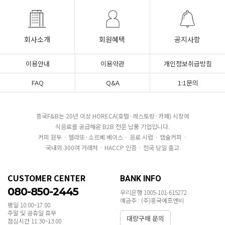
회사소개
회원혜택
공지사항
이용안내
이용약관
개인정보취급방침
FAQ
Q&A
1:1문의
흥국F&B는 20년 이상 HORECA(호텔·레스토랑·카페) 시장에
식음료를 공급해온 B2B 전문 납품 기업입니다.
커피 원두 · 젤라또·소르베 베이스 · 음료 시럽 · 캡슐커피 ·
국내외 300여 거래처 · HACCP 인증 · 전국 당일 출고
CUSTOMER CENTER
BANK INFO
080-850-2445
우리은행 1005-101-615272
예금주 : (주)흥국에프엔비
평일 10:00~17:00
주말 및 공휴일 휴무
대량구매 문의
점심시간 11:30~13:00