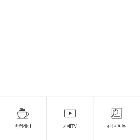
한컵레터
카페TV
e레시피북