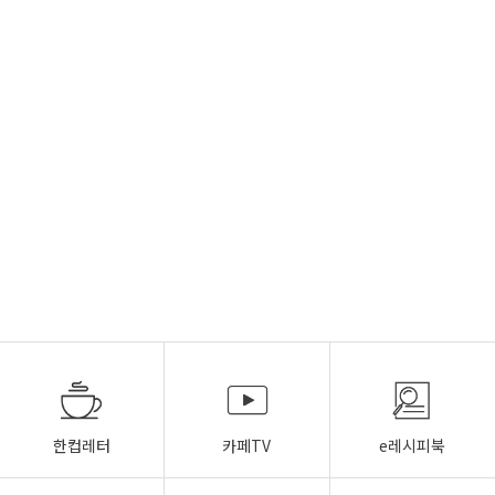
한컵레터
카페TV
e레시피북