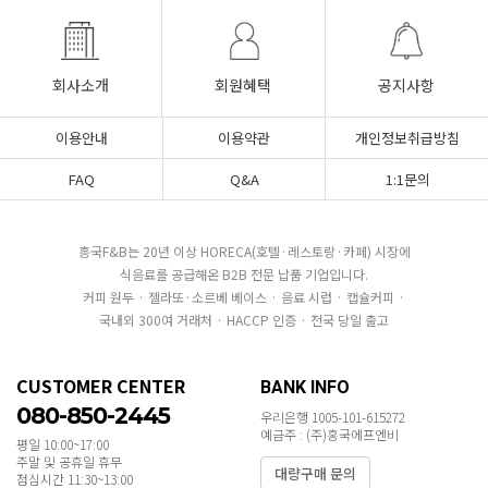
회사소개
회원혜택
공지사항
이용안내
이용약관
개인정보취급방침
FAQ
Q&A
1:1문의
흥국F&B는 20년 이상 HORECA(호텔·레스토랑·카페) 시장에
식음료를 공급해온 B2B 전문 납품 기업입니다.
커피 원두 · 젤라또·소르베 베이스 · 음료 시럽 · 캡슐커피 ·
국내외 300여 거래처 · HACCP 인증 · 전국 당일 출고
CUSTOMER CENTER
BANK INFO
080-850-2445
우리은행 1005-101-615272
예금주 : (주)흥국에프엔비
평일 10:00~17:00
주말 및 공휴일 휴무
대량구매 문의
점심시간 11:30~13:00