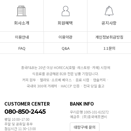
회사소개
회원혜택
공지사항
이용안내
이용약관
개인정보취급방침
FAQ
Q&A
1:1문의
흥국F&B는 20년 이상 HORECA(호텔·레스토랑·카페) 시장에
식음료를 공급해온 B2B 전문 납품 기업입니다.
커피 원두 · 젤라또·소르베 베이스 · 음료 시럽 · 캡슐커피 ·
국내외 300여 거래처 · HACCP 인증 · 전국 당일 출고
CUSTOMER CENTER
BANK INFO
080-850-2445
우리은행 1005-101-615272
예금주 : (주)흥국에프엔비
평일 10:00~17:00
주말 및 공휴일 휴무
대량구매 문의
점심시간 11:30~13:00