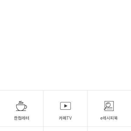
한컵레터
카페TV
e레시피북