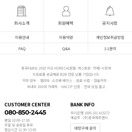
회사소개
회원혜택
공지사항
이용안내
이용약관
개인정보취급방침
FAQ
Q&A
1:1문의
흥국F&B는 20년 이상 HORECA(호텔·레스토랑·카페) 시장에
식음료를 공급해온 B2B 전문 납품 기업입니다.
커피 원두 · 젤라또·소르베 베이스 · 음료 시럽 · 캡슐커피 ·
국내외 300여 거래처 · HACCP 인증 · 전국 당일 출고
CUSTOMER CENTER
BANK INFO
080-850-2445
우리은행 1005-101-615272
예금주 : (주)흥국에프엔비
평일 10:00~17:00
주말 및 공휴일 휴무
대량구매 문의
점심시간 11:30~13:00