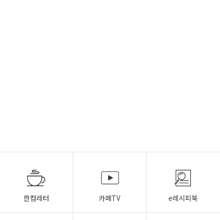
한컵레터
카페TV
e레시피북