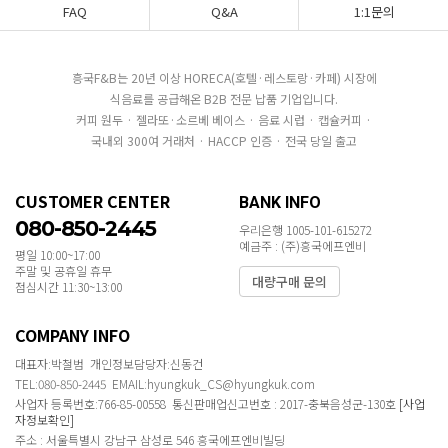
FAQ
Q&A
1:1문의
흥국F&B는 20년 이상 HORECA(호텔·레스토랑·카페) 시장에
식음료를 공급해온 B2B 전문 납품 기업입니다.
커피 원두 · 젤라또·소르베 베이스 · 음료 시럽 · 캡슐커피 ·
국내외 300여 거래처 · HACCP 인증 · 전국 당일 출고
CUSTOMER CENTER
BANK INFO
080-850-2445
우리은행 1005-101-615272
예금주 : (주)흥국에프엔비
평일 10:00~17:00
주말 및 공휴일 휴무
대량구매 문의
점심시간 11:30~13:00
COMPANY INFO
대표자:박철범 개인정보담당자:신동건
TEL:080-850-2445 EMAIL:hyungkuk_CS@hyungkuk.com
사업자 등록번호:766-85-00558 통신판매업신고번호 : 2017-충북음성군-130호
[사업
자정보확인]
주소 : 서울특별시 강남구 삼성로 546 흥국에프엔비빌딩