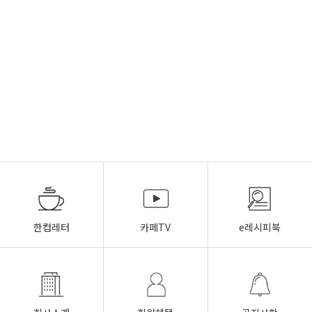
한컵레터
카페TV
e레시피북