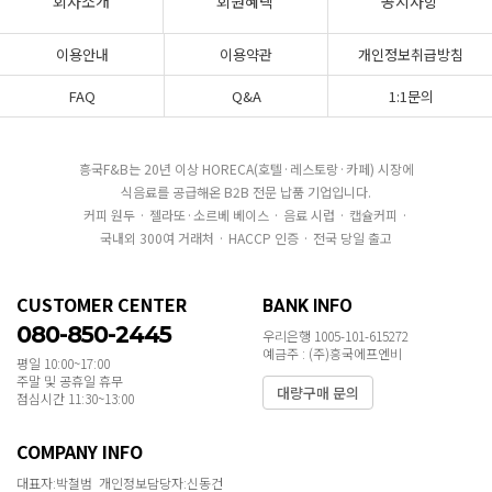
회사소개
회원혜택
공지사항
이용안내
이용약관
개인정보취급방침
FAQ
Q&A
1:1문의
흥국F&B는 20년 이상 HORECA(호텔·레스토랑·카페) 시장에
식음료를 공급해온 B2B 전문 납품 기업입니다.
커피 원두 · 젤라또·소르베 베이스 · 음료 시럽 · 캡슐커피 ·
국내외 300여 거래처 · HACCP 인증 · 전국 당일 출고
CUSTOMER CENTER
BANK INFO
080-850-2445
우리은행 1005-101-615272
예금주 : (주)흥국에프엔비
평일 10:00~17:00
주말 및 공휴일 휴무
대량구매 문의
점심시간 11:30~13:00
COMPANY INFO
대표자:박철범 개인정보담당자:신동건