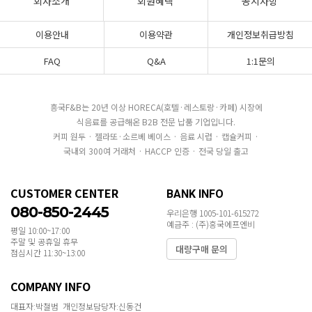
회사소개
회원혜택
공지사항
이용안내
이용약관
개인정보취급방침
FAQ
Q&A
1:1문의
흥국F&B는 20년 이상 HORECA(호텔·레스토랑·카페) 시장에
식음료를 공급해온 B2B 전문 납품 기업입니다.
커피 원두 · 젤라또·소르베 베이스 · 음료 시럽 · 캡슐커피 ·
국내외 300여 거래처 · HACCP 인증 · 전국 당일 출고
CUSTOMER CENTER
BANK INFO
080-850-2445
우리은행 1005-101-615272
예금주 : (주)흥국에프엔비
평일 10:00~17:00
주말 및 공휴일 휴무
대량구매 문의
점심시간 11:30~13:00
COMPANY INFO
대표자:박철범 개인정보담당자:신동건