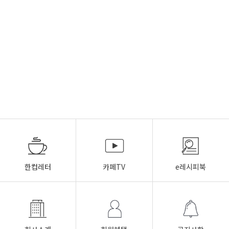
한컵레터
카페TV
e레시피북