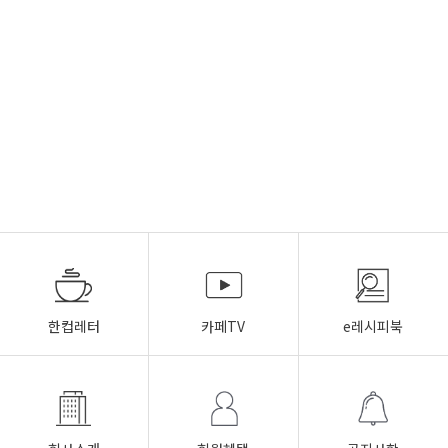
한컵레터
카페TV
e레시피북