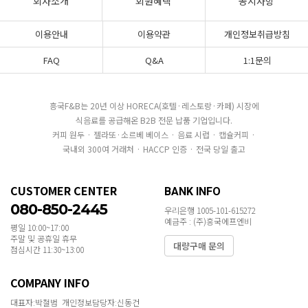
회사소개
회원혜택
공지사항
이용안내
이용약관
개인정보취급방침
FAQ
Q&A
1:1문의
흥국F&B는 20년 이상 HORECA(호텔·레스토랑·카페) 시장에
식음료를 공급해온 B2B 전문 납품 기업입니다.
커피 원두 · 젤라또·소르베 베이스 · 음료 시럽 · 캡슐커피 ·
국내외 300여 거래처 · HACCP 인증 · 전국 당일 출고
CUSTOMER CENTER
BANK INFO
080-850-2445
우리은행 1005-101-615272
예금주 : (주)흥국에프엔비
평일 10:00~17:00
주말 및 공휴일 휴무
대량구매 문의
점심시간 11:30~13:00
COMPANY INFO
대표자:박철범 개인정보담당자:신동건