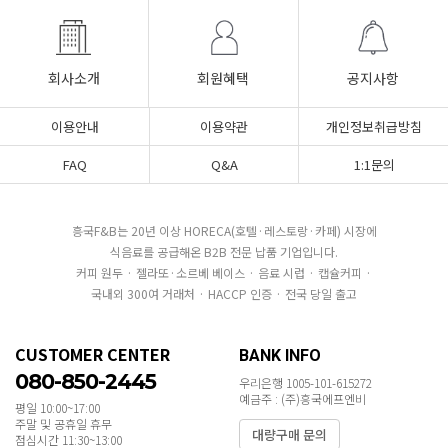
회사소개
회원혜택
공지사항
이용안내
이용약관
개인정보취급방침
FAQ
Q&A
1:1문의
흥국F&B는 20년 이상 HORECA(호텔·레스토랑·카페) 시장에
식음료를 공급해온 B2B 전문 납품 기업입니다.
커피 원두 · 젤라또·소르베 베이스 · 음료 시럽 · 캡슐커피 ·
국내외 300여 거래처 · HACCP 인증 · 전국 당일 출고
CUSTOMER CENTER
BANK INFO
080-850-2445
우리은행 1005-101-615272
예금주 : (주)흥국에프엔비
평일 10:00~17:00
주말 및 공휴일 휴무
대량구매 문의
점심시간 11:30~13:00