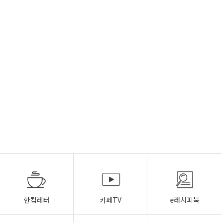
한컵레터
카페TV
e레시피북