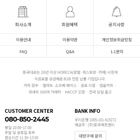
회사소개
회원혜택
공지사항
이용안내
이용약관
개인정보취급방침
FAQ
Q&A
1:1문의
흥국F&B는 20년 이상 HORECA(호텔·레스토랑·카페) 시장에
식음료를 공급해온 B2B 전문 납품 기업입니다.
커피 원두 · 젤라또·소르베 베이스 · 음료 시럽 · 캡슐커피 ·
국내외 300여 거래처 · HACCP 인증 · 전국 당일 출고
CUSTOMER CENTER
BANK INFO
080-850-2445
우리은행 1005-101-615272
예금주 : (주)흥국에프엔비
평일 10:00~17:00
주말 및 공휴일 휴무
대량구매 문의
점심시간 11:30~13:00