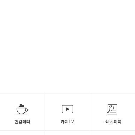
한컵레터
카페TV
e레시피북