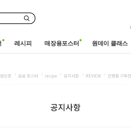
전
레시피
매장용포스터
원데이 클래스
원인증
음료 포스터
recipe
공지사항
REVIEW
진행중 기획
공지사항