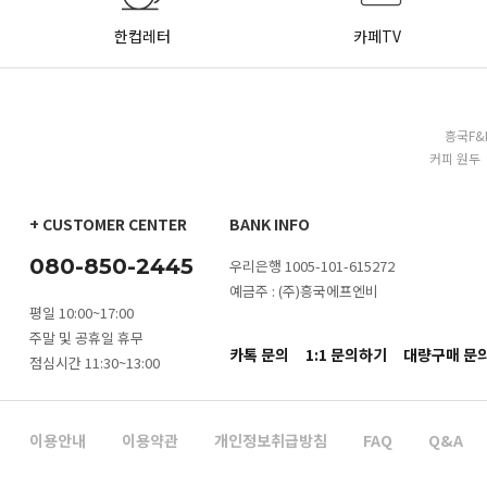
한컵레터
카페TV
흥국F&
커피 원두 
+ CUSTOMER CENTER
BANK INFO
080-850-2445
우리은행 1005-101-615272
예금주 : (주)흥국에프엔비
평일 10:00~17:00
주말 및 공휴일 휴무
카톡 문의
1:1 문의하기
대량구매 문
점심시간 11:30~13:00
이용안내
이용약관
개인정보취급방침
FAQ
Q&A