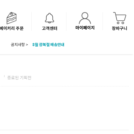
마이페이지
베이커리 주문
고객센터
장바구니
공지사항 >
8월 광복절 배송안내
'NEW 바이브믹스 or 바리스타시럽 1종' 체험단 발표
베이커리(냉동직배송) 센터 이전에 따른 배송 일정 안내
전
종료된 기획전