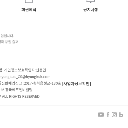
회원혜택
공지사항
기업입니다.
전국 당일 출고
철범 개인정보보호책임자:신동건
L:hyungkuk_CS@hyungkuk.com
 통신판매업신고 :2017-충북음성군-130호
[사업자정보확인]
 546 흥국에프엔비빌딩
ALL RIGHTS RESERVED.