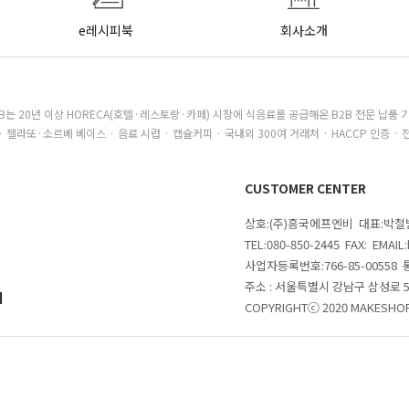
e레시피북
회사소개
B는 20년 이상 HORECA(호텔·레스토랑·카페) 시장에 식음료를 공급해온 B2B 전문 납품 
· 젤라또·소르베 베이스 · 음료 시럽 · 캡슐커피 · 국내외 300여 거래처 · HACCP 인증 · 
CUSTOMER CENTER
상호:(주)흥국에프엔비 대표:박
TEL:080-850-2445 FAX: EMAI
사업자등록번호:766-85-00558
주소 : 서울특별시 강남구 삼성로
의
COPYRIGHTⓒ 2020 MAKESHOP 