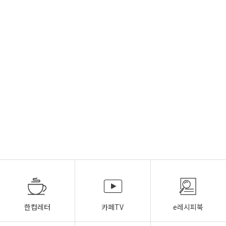
한컵레터
카페TV
e레시피북