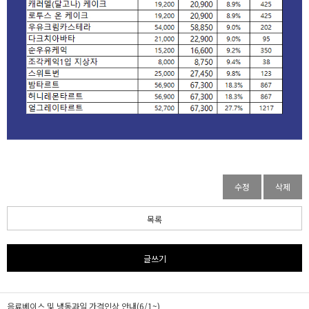
수정
삭제
목록
글쓰기
음료베이스 및 냉동과일 가격인상 안내(6/1~)