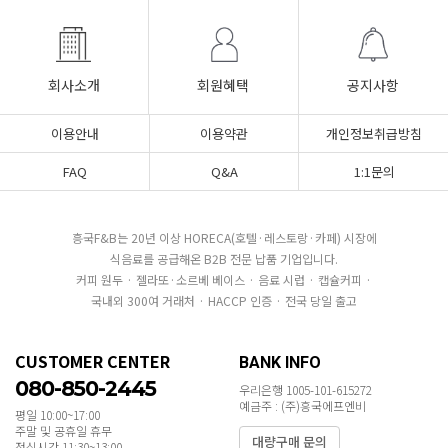
회사소개
회원혜택
공지사항
이용안내
이용약관
개인정보취급방침
FAQ
Q&A
1:1문의
흥국F&B는 20년 이상 HORECA(호텔·레스토랑·카페) 시장에
식음료를 공급해온 B2B 전문 납품 기업입니다.
커피 원두 · 젤라또·소르베 베이스 · 음료 시럽 · 캡슐커피 ·
국내외 300여 거래처 · HACCP 인증 · 전국 당일 출고
CUSTOMER CENTER
BANK INFO
080-850-2445
우리은행 1005-101-615272
예금주 : (주)흥국에프엔비
평일 10:00~17:00
주말 및 공휴일 휴무
대량구매 문의
점심시간 11:30~13:00