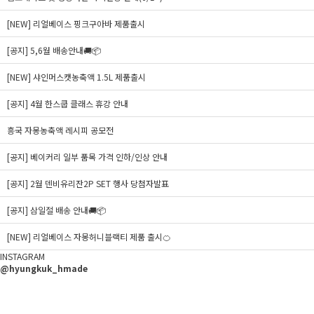
[NEW] 리얼베이스 핑크구아바 제품출시
[공지] 5,6월 배송안내🚚📦️
[NEW] 샤인머스캣농축액 1.5L 제품출시
[공지] 4월 한스쿱 클래스 휴강 안내
흥국 자몽농축액 레시피 공모전
[공지] 베이커리 일부 품목 가격 인하/인상 안내
[공지] 2월 덴비유리잔2P SET 행사 당첨자발표
[공지] 삼일절 배송 안내🚚📦️
[NEW] 리얼베이스 자몽허니블랙티 제품 출시🍊
INSTAGRAM
@hyungkuk_hmade