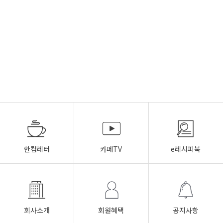
한컵레터
카페TV
e레시피북
회사소개
회원혜택
공지사항