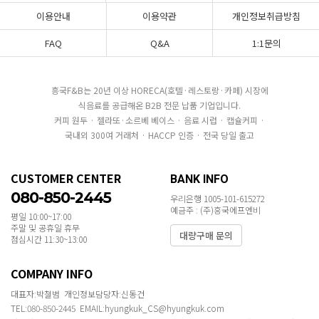
이용안내
이용약관
개인정보취급방침
FAQ
Q&A
1:1문의
흥국F&B는 20년 이상 HORECA(호텔·레스토랑·카페) 시장에
식음료를 공급해온 B2B 전문 납품 기업입니다.
커피 원두 · 젤라또·소르베 베이스 · 음료 시럽 · 캡슐커피 ·
국내외 300여 거래처 · HACCP 인증 · 전국 당일 출고
CUSTOMER CENTER
BANK INFO
080-850-2445
우리은행 1005-101-615272
예금주 : (주)흥국에프엔비
평일 10:00~17:00
주말 및 공휴일 휴무
대량구매 문의
점심시간 11:30~13:00
COMPANY INFO
대표자:박철범 개인정보담당자:신동건
TEL:080-850-2445 EMAIL:hyungkuk_CS@hyungkuk.com