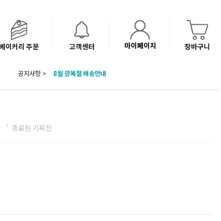
마이페이지
베이커리 주문
고객센터
장바구니
공지사항 >
8월 광복절 배송안내
'NEW 바이브믹스 or 바리스타시럽 1종' 체험단 발표
베이커리(냉동직배송) 센터 이전에 따른 배송 일정 안내
전
종료된 기획전