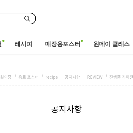
전
레시피
매장용포스터
원데이 클래스
원인증
음료 포스터
recipe
공지사항
REVIEW
진행중 기획
공지사항