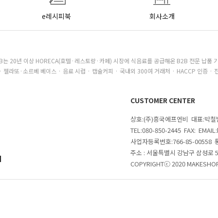
e레시피북
회사소개
B는 20년 이상 HORECA(호텔·레스토랑·카페) 시장에 식음료를 공급해온 B2B 전문 납품 
· 젤라또·소르베 베이스 · 음료 시럽 · 캡슐커피 · 국내외 300여 거래처 · HACCP 인증 · 
CUSTOMER CENTER
상호:(주)흥국에프엔비 대표:박
TEL:080-850-2445 FAX: EMAI
사업자등록번호:766-85-00558
주소 : 서울특별시 강남구 삼성로
의
COPYRIGHTⓒ 2020 MAKESHOP 