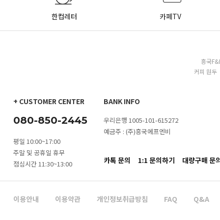
한컵레터
카페TV
흥국F&
커피 원두 
+ CUSTOMER CENTER
BANK INFO
080-850-2445
우리은행 1005-101-615272
예금주 : (주)흥국에프엔비
평일 10:00~17:00
주말 및 공휴일 휴무
카톡 문의
1:1 문의하기
대량구매 문
점심시간 11:30~13:00
이용안내
이용약관
개인정보취급방침
FAQ
Q&A