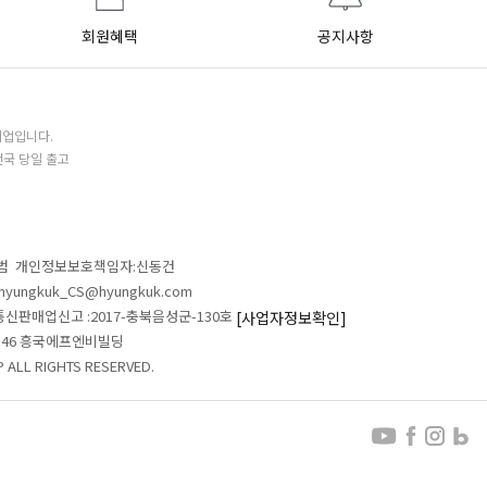
회원혜택
공지사항
기업입니다.
전국 당일 출고
철범 개인정보보호책임자:신동건
L:hyungkuk_CS@hyungkuk.com
 통신판매업신고 :2017-충북음성군-130호
[사업자정보확인]
 546 흥국에프엔비빌딩
ALL RIGHTS RESERVED.