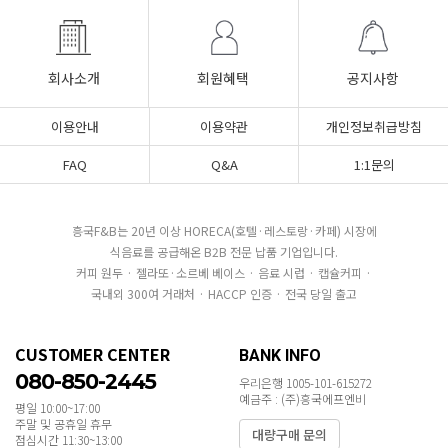
회사소개
회원혜택
공지사항
이용안내
이용약관
개인정보취급방침
FAQ
Q&A
1:1문의
흥국F&B는 20년 이상 HORECA(호텔·레스토랑·카페) 시장에
식음료를 공급해온 B2B 전문 납품 기업입니다.
커피 원두 · 젤라또·소르베 베이스 · 음료 시럽 · 캡슐커피 ·
국내외 300여 거래처 · HACCP 인증 · 전국 당일 출고
CUSTOMER CENTER
BANK INFO
080-850-2445
우리은행 1005-101-615272
예금주 : (주)흥국에프엔비
평일 10:00~17:00
주말 및 공휴일 휴무
대량구매 문의
점심시간 11:30~13:00