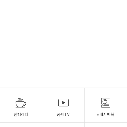
한컵레터
카페TV
e레시피북