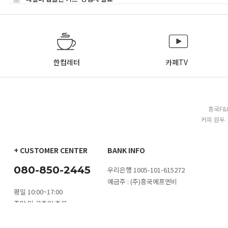
한컵레터
카페TV
흥국F&
커피 원두 
+ CUSTOMER CENTER
BANK INFO
080-850-2445
우리은행 1005-101-615272
예금주 : (주)흥국에프엔비
평일 10:00~17:00
주말 및 공휴일 휴무
카톡 문의
1:1 문의하기
대량구매 문
점심시간 11:30~13:00