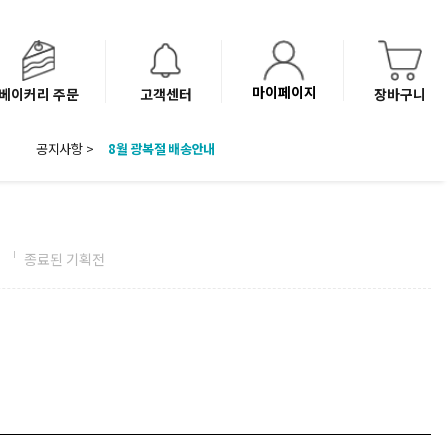
마이페이지
베이커리 주문
고객센터
장바구니
공지사항 >
8월 광복절 배송안내
'NEW 바이브믹스 or 바리스타시럽 1종' 체험단 발표
베이커리(냉동직배송) 센터 이전에 따른 배송 일정 안내
전
종료된 기획전