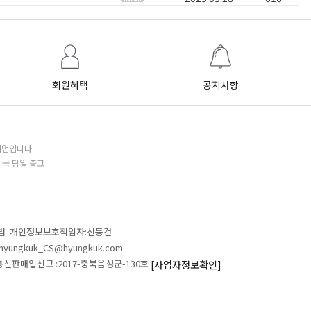
회원혜택
공지사항
기업입니다.
전국 당일 출고
철범 개인정보보호책임자:신동건
L:hyungkuk_CS@hyungkuk.com
 통신판매업신고 :2017-충북음성군-130호
[사업자정보확인]
 546 흥국에프엔비빌딩
ALL RIGHTS RESERVED.