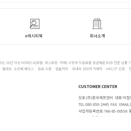
e레시피북
회사소개
B는 20년 이상 HORECA(호텔·레스토랑·카페) 시장에 식음료를 공급해온 B2B 전문 납품 
· 젤라또·소르베 베이스 · 음료 시럽 · 캡슐커피 · 국내외 300여 거래처 · HACCP 인증 · 
CUSTOMER CENTER
상호:(주)흥국에프엔비 대표:박
TEL:080-850-2445 FAX: EMAI
사업자등록번호:766-85-00558
주소 : 서울특별시 강남구 삼성로
의
COPYRIGHTⓒ 2020 MAKESHOP 