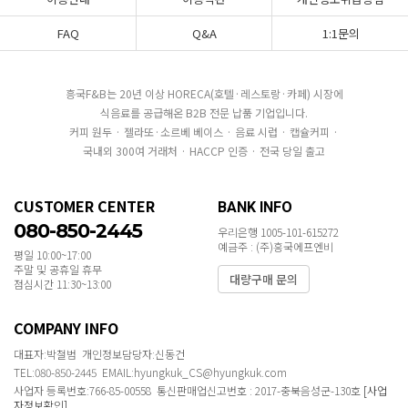
FAQ
Q&A
1:1문의
흥국F&B는 20년 이상 HORECA(호텔·레스토랑·카페) 시장에
식음료를 공급해온 B2B 전문 납품 기업입니다.
커피 원두 · 젤라또·소르베 베이스 · 음료 시럽 · 캡슐커피 ·
국내외 300여 거래처 · HACCP 인증 · 전국 당일 출고
CUSTOMER CENTER
BANK INFO
080-850-2445
우리은행 1005-101-615272
예금주 : (주)흥국에프엔비
평일 10:00~17:00
주말 및 공휴일 휴무
대량구매 문의
점심시간 11:30~13:00
COMPANY INFO
대표자:박철범 개인정보담당자:신동건
TEL:080-850-2445 EMAIL:hyungkuk_CS@hyungkuk.com
사업자 등록번호:766-85-00558 통신판매업신고번호 : 2017-충북음성군-130호
[사업
자정보확인]