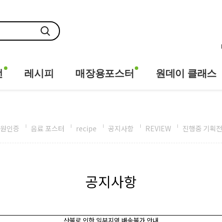
전
레시피
매장용포스터
원데이 클래스
원인증
음료 포스터
recipe
공지사항
REVIEW
진행중 기획
공지사항
산불로 인한 일부지역 배송불가 안내