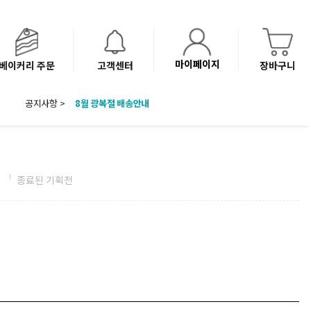
마이페이지
베이커리 주문
고객센터
장바구니
공지사항 >
8월 광복절 배송안내
'NEW 바이브믹스 or 바리스타시럽 1종' 체험단 발표
베이커리(냉동직배송) 센터 이전에 따른 배송 일정 안내
전
종료된 기획전