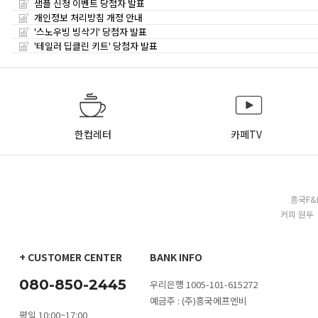
샘플 신청 이벤트 당첨자 발표
개인정보 처리방침 개정 안내
'스노우빙 빙삭기' 당첨자 발표
'테일러 딥클린 키트' 당첨자 발표
한컵레터
카페TV
흥국F&
커피 원두 
+ CUSTOMER CENTER
BANK INFO
080-850-2445
우리은행 1005-101-615272
예금주 : (주)흥국에프엔비
평일 10:00~17:00