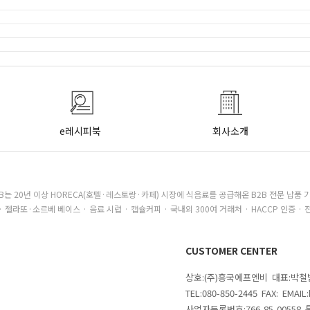
e레시피북
회사소개
B는 20년 이상 HORECA(호텔·레스토랑·카페) 시장에 식음료를 공급해온 B2B 전문 납품 
· 젤라또·소르베 베이스 · 음료 시럽 · 캡슐커피 · 국내외 300여 거래처 · HACCP 인증 · 
CUSTOMER CENTER
상호:(주)흥국에프엔비 대표:박
TEL:080-850-2445 FAX: EMAI
사업자등록번호:766-85-00558