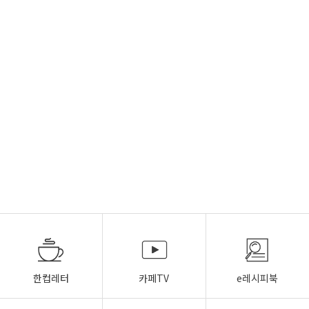
한컵레터
카페TV
e레시피북