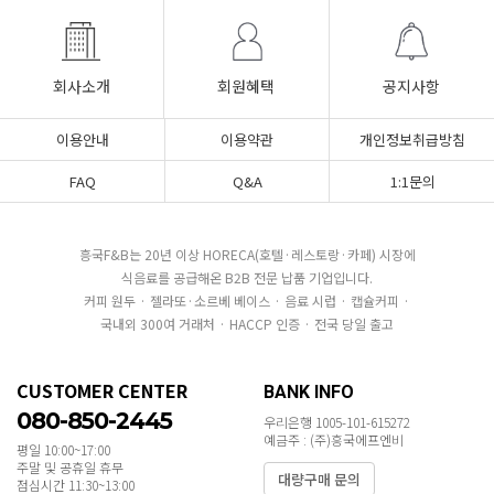
회사소개
회원혜택
공지사항
이용안내
이용약관
개인정보취급방침
FAQ
Q&A
1:1문의
흥국F&B는 20년 이상 HORECA(호텔·레스토랑·카페) 시장에
식음료를 공급해온 B2B 전문 납품 기업입니다.
커피 원두 · 젤라또·소르베 베이스 · 음료 시럽 · 캡슐커피 ·
국내외 300여 거래처 · HACCP 인증 · 전국 당일 출고
CUSTOMER CENTER
BANK INFO
080-850-2445
우리은행 1005-101-615272
예금주 : (주)흥국에프엔비
평일 10:00~17:00
주말 및 공휴일 휴무
대량구매 문의
점심시간 11:30~13:00