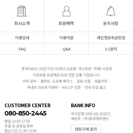
회사소개
회원혜택
공지사항
이용안내
이용약관
개인정보취급방침
FAQ
Q&A
1:1문의
흥국F&B는 20년 이상 HORECA(호텔·레스토랑·카페) 시장에
식음료를 공급해온 B2B 전문 납품 기업입니다.
커피 원두 · 젤라또·소르베 베이스 · 음료 시럽 · 캡슐커피 ·
국내외 300여 거래처 · HACCP 인증 · 전국 당일 출고
CUSTOMER CENTER
BANK INFO
080-850-2445
우리은행 1005-101-615272
예금주 : (주)흥국에프엔비
평일 10:00~17:00
주말 및 공휴일 휴무
대량구매 문의
점심시간 11:30~13:00