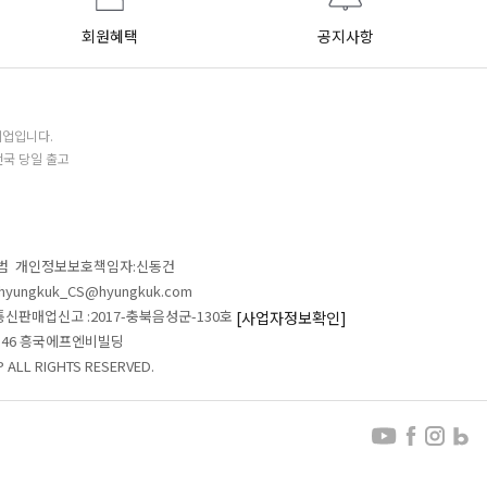
회원혜택
공지사항
기업입니다.
전국 당일 출고
철범 개인정보보호책임자:신동건
L:hyungkuk_CS@hyungkuk.com
 통신판매업신고 :2017-충북음성군-130호
[사업자정보확인]
 546 흥국에프엔비빌딩
ALL RIGHTS RESERVED.