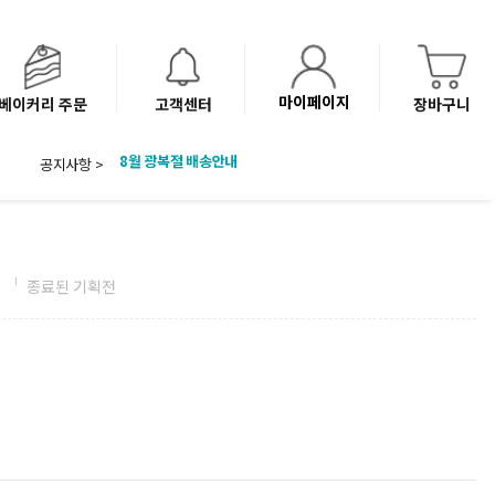
마이페이지
베이커리 주문
고객센터
장바구니
공지사항 >
8월 광복절 배송안내
'NEW 바이브믹스 or 바리스타시럽 1종' 체험단 발표
베이커리(냉동직배송) 센터 이전에 따른 배송 일정 안내
전
종료된 기획전