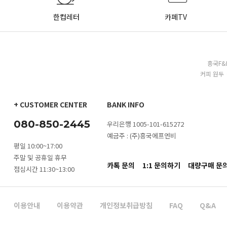
한컵레터
카페TV
흥국F&
커피 원두 
+ CUSTOMER CENTER
BANK INFO
080-850-2445
우리은행 1005-101-615272
예금주 : (주)흥국에프엔비
평일 10:00~17:00
주말 및 공휴일 휴무
카톡 문의
1:1 문의하기
대량구매 문
점심시간 11:30~13:00
이용안내
이용약관
개인정보취급방침
FAQ
Q&A