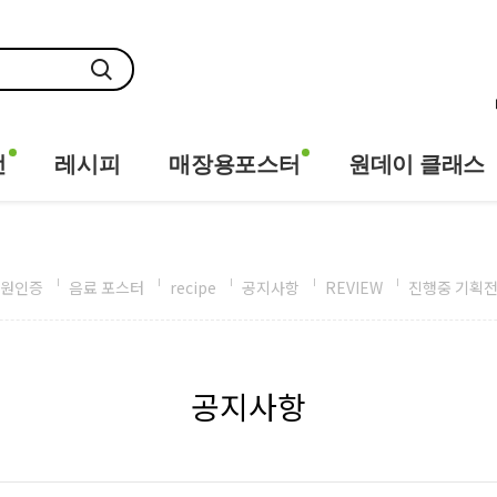
전
레시피
매장용포스터
원데이 클래스
원인증
음료 포스터
recipe
공지사항
REVIEW
진행중 기획
공지사항