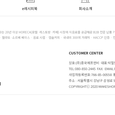
e레시피북
회사소개
B는 20년 이상 HORECA(호텔·레스토랑·카페) 시장에 식음료를 공급해온 B2B 전문 납품 
· 젤라또·소르베 베이스 · 음료 시럽 · 캡슐커피 · 국내외 300여 거래처 · HACCP 인증 · 
CUSTOMER CENTER
상호:(주)흥국에프엔비 대표:박
TEL:080-850-2445 FAX: EMAI
사업자등록번호:766-85-00558
주소 : 서울특별시 강남구 삼성로
의
COPYRIGHTⓒ 2020 MAKESHOP 