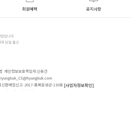
회원혜택
공지사항
기업입니다.
전국 당일 출고
철범 개인정보보호책임자:신동건
L:hyungkuk_CS@hyungkuk.com
 통신판매업신고 :2017-충북음성군-130호
[사업자정보확인]
 546 흥국에프엔비빌딩
ALL RIGHTS RESERVED.