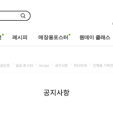
전
레시피
매장용포스터
원데이 클래스
원인증
음료 포스터
recipe
공지사항
REVIEW
진행중 기획
공지사항