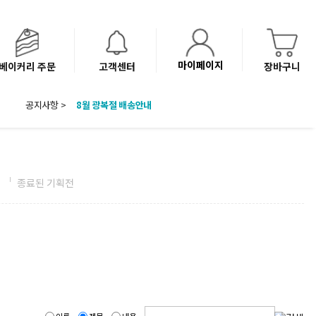
마이페이지
베이커리 주문
고객센터
장바구니
공지사항 >
8월 광복절 배송안내
'NEW 바이브믹스 or 바리스타시럽 1종' 체험단 발표
베이커리(냉동직배송) 센터 이전에 따른 배송 일정 안내
전
종료된 기획전
이름
제목
내용