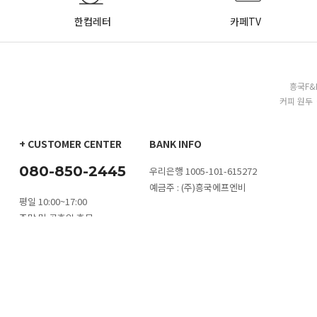
한컵레터
카페TV
흥국F&
커피 원두 
+ CUSTOMER CENTER
BANK INFO
080-850-2445
우리은행 1005-101-615272
예금주 : (주)흥국에프엔비
평일 10:00~17:00
주말 및 공휴일 휴무
카톡 문의
1:1 문의하기
대량구매 문
점심시간 11:30~13:00
이용안내
이용약관
개인정보취급방침
FAQ
Q&A