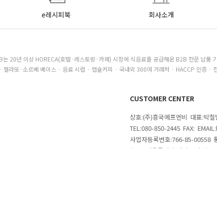
e레시피북
회사소개
B는 20년 이상 HORECA(호텔·레스토랑·카페) 시장에 식음료를 공급해온 B2B 전문 납품 
· 젤라또·소르베 베이스 · 음료 시럽 · 캡슐커피 · 국내외 300여 거래처 · HACCP 인증 · 
CUSTOMER CENTER
상호:(주)흥국에프엔비 대표:박
TEL:080-850-2445 FAX: EMAI
사업자등록번호:766-85-00558
주소 : 서울특별시 강남구 삼성로
의
COPYRIGHTⓒ 2020 MAKESHOP 