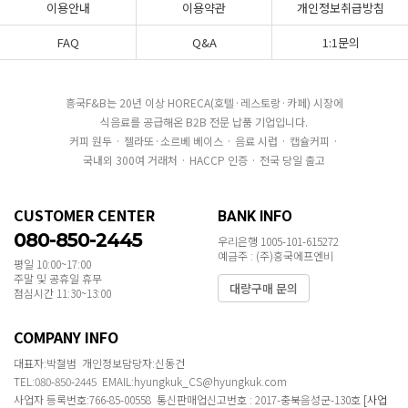
이용안내
이용약관
개인정보취급방침
FAQ
Q&A
1:1문의
흥국F&B는 20년 이상 HORECA(호텔·레스토랑·카페) 시장에
식음료를 공급해온 B2B 전문 납품 기업입니다.
커피 원두 · 젤라또·소르베 베이스 · 음료 시럽 · 캡슐커피 ·
국내외 300여 거래처 · HACCP 인증 · 전국 당일 출고
CUSTOMER CENTER
BANK INFO
080-850-2445
우리은행 1005-101-615272
예금주 : (주)흥국에프엔비
평일 10:00~17:00
주말 및 공휴일 휴무
대량구매 문의
점심시간 11:30~13:00
COMPANY INFO
대표자:박철범 개인정보담당자:신동건
TEL:080-850-2445 EMAIL:hyungkuk_CS@hyungkuk.com
사업자 등록번호:766-85-00558 통신판매업신고번호 : 2017-충북음성군-130호
[사업