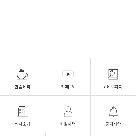
한컵레터
카페TV
e레시피북
회사소개
회원혜택
공지사항