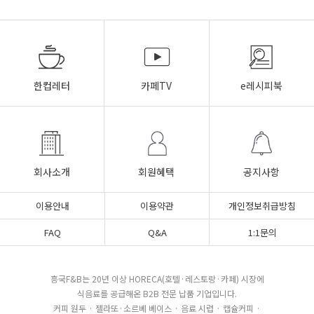
한컵레터
카페TV
e레시피북
회사소개
회원혜택
공지사항
이용안내
이용약관
개인정보취급방침
FAQ
Q&A
1:1문의
흥국F&B는 20년 이상 HORECA(호텔·레스토랑·카페) 시장에
식음료를 공급해온 B2B 전문 납품 기업입니다.
커피 원두 · 젤라또·소르베 베이스 · 음료 시럽 · 캡슐커피 ·