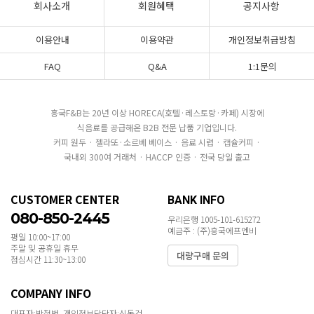
회사소개
회원혜택
공지사항
이용안내
이용약관
개인정보취급방침
FAQ
Q&A
1:1문의
흥국F&B는 20년 이상 HORECA(호텔·레스토랑·카페) 시장에
식음료를 공급해온 B2B 전문 납품 기업입니다.
커피 원두 · 젤라또·소르베 베이스 · 음료 시럽 · 캡슐커피 ·
국내외 300여 거래처 · HACCP 인증 · 전국 당일 출고
CUSTOMER CENTER
BANK INFO
080-850-2445
우리은행 1005-101-615272
예금주 : (주)흥국에프엔비
평일 10:00~17:00
주말 및 공휴일 휴무
대량구매 문의
점심시간 11:30~13:00
COMPANY INFO
대표자:박철범 개인정보담당자:신동건