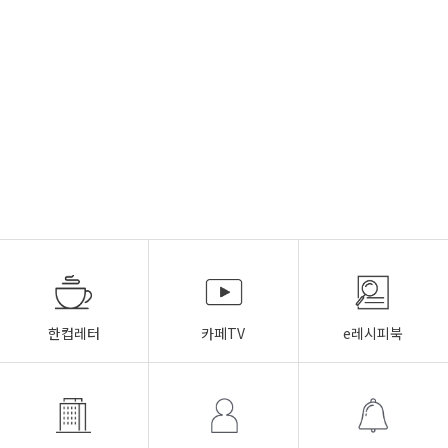
한컵레터
카페TV
e레시피북