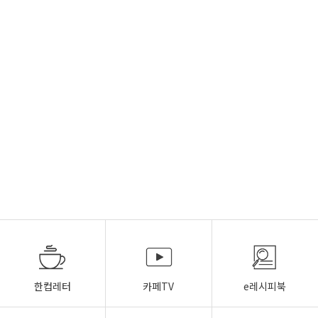
한컵레터
카페TV
e레시피북