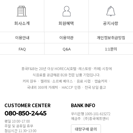
회사소개
회원혜택
공지사항
이용안내
이용약관
개인정보취급방침
FAQ
Q&A
1:1문의
흥국F&B는 20년 이상 HORECA(호텔·레스토랑·카페) 시장에
식음료를 공급해온 B2B 전문 납품 기업입니다.
커피 원두 · 젤라또·소르베 베이스 · 음료 시럽 · 캡슐커피 ·
국내외 300여 거래처 · HACCP 인증 · 전국 당일 출고
CUSTOMER CENTER
BANK INFO
080-850-2445
우리은행 1005-101-615272
예금주 : (주)흥국에프엔비
평일 10:00~17:00
주말 및 공휴일 휴무
대량구매 문의
점심시간 11:30~13:00